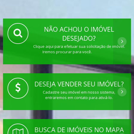
NÃO ACHOU O IMÓVEL
DESEJADO?
Clique aqui para efetuar sua solicitação de imóvel.
Iremos procurar para você.
DESEJA VENDER SEU IMÓVEL?
Cadastre seu imóvel em nosso sistema,
entraremos em contato para ativá-lo.
BUSCA DE IMÓVEIS NO MAPA