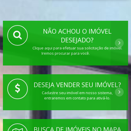
NÃO ACHOU O IMÓVEL
DESEJADO?
Clique aqui para efetuar sua solicitação de imóvel.
Iremos procurar para você.
DESEJA VENDER SEU IMÓVEL?
Cadastre seu imóvel em nosso sistema,
entraremos em contato para ativá-lo.
BUSCA DE IMÓVEIS NO MAPA