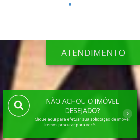
ATENDIMENTO
NÃO ACHOU O IMÓVEL
DESEJADO?
Clique aqui para efetuar sua solicitação de imóvel.
Iremos procurar para você.