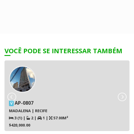
VOCÊ PODE SE INTERESSAR TAMBÉM
AP-0807
V
MADALENA | RECIFE
3 (1)
|
2
|
1
|
57.00M²
$420,000.00